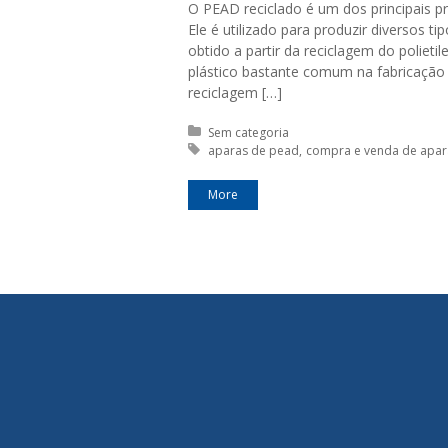
O PEAD reciclado é um dos principais pr
Ele é utilizado para produzir diversos t
obtido a partir da reciclagem do polieti
plástico bastante comum na fabricação
reciclagem […]
Posted in:
Sem categoria
Tagged with:
aparas de pead
compra e venda de apar
More