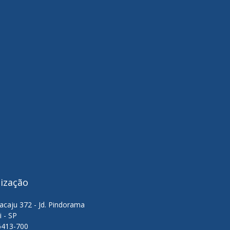
lização
acaju 372 - Jd. Pindorama
i - SP
6413-700