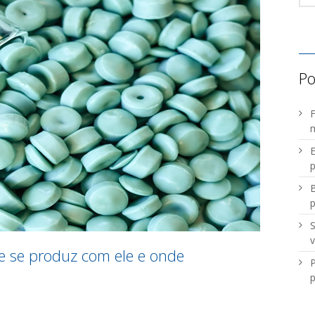
Po
F
m
E
p
B
S
v
ue se produz com ele e onde
P
p