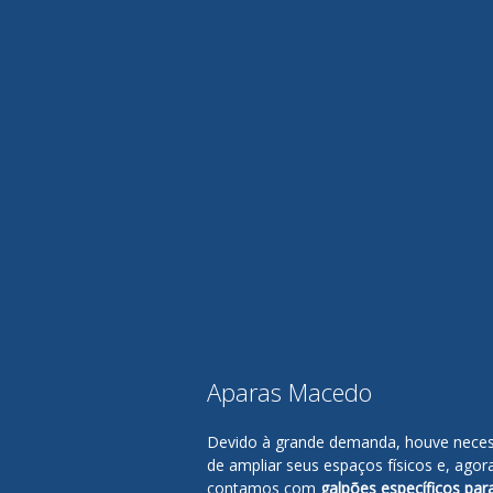
Aparas Macedo
Devido à grande demanda, houve nece
de ampliar seus espaços físicos e, agor
contamos com
galpões específicos par