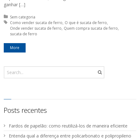
ganhar […]
Posted in:
Sem categoria
Tagged with:
Como vender sucata de ferro
O que é sucata de ferro
Onde vender sucata de ferro
Quem compra sucata de ferro
sucata de ferro
More
Posts recentes
Fardos de papelão: como reutilizá-los de maneira eficiente
Entenda qual a diferença entre policarbonato e polipropileno