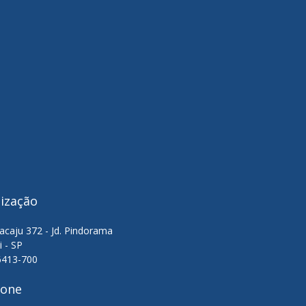
lização
acaju 372 - Jd. Pindorama
i - SP
6413-700
fone