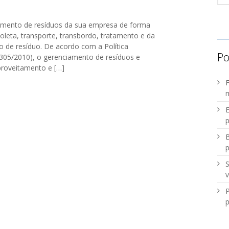
mento de resíduos da sua empresa de forma
leta, transporte, transbordo, tratamento e da
o de resíduo. De acordo com a Política
Po
2.305/2010), o gerenciamento de resíduos e
proveitamento e […]
F
m
E
p
B
S
v
P
p