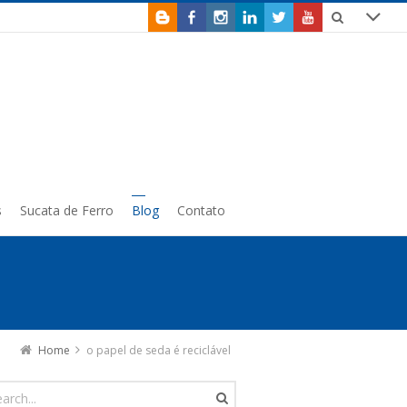
s
Sucata de Ferro
Blog
Contato
Home
o papel de seda é reciclável