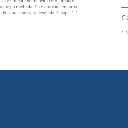
siste em fibra de madeira com jornais e
ma polpa molhada. Ela é enrolada em uma
o final na espessura desejada. O papel […]
Ca