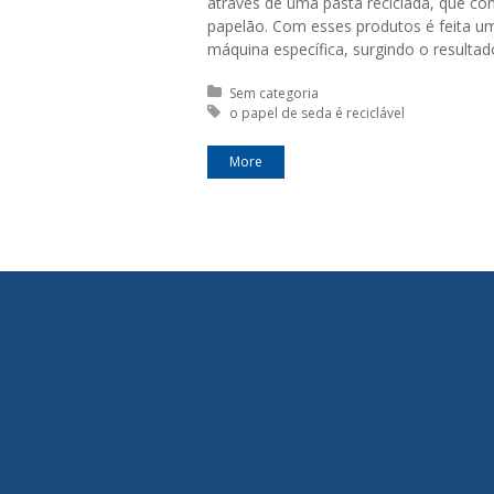
através de uma pasta reciclada, que con
papelão. Com esses produtos é feita u
máquina específica, surgindo o resultad
Posted in:
Sem categoria
Tagged with:
o papel de seda é reciclável
More