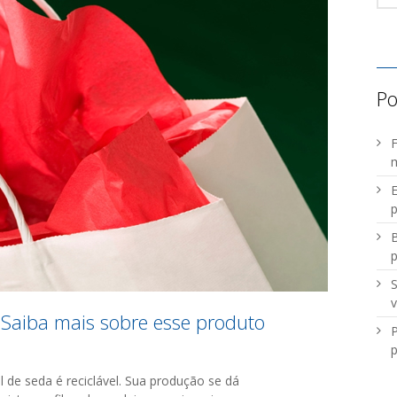
Po
F
m
E
p
B
S
v
? Saiba mais sobre esse produto
P
p
l de seda é reciclável. Sua produção se dá