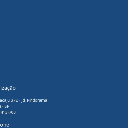
lização
acaju 372 - Jd. Pindorama
i - SP
6413-700
fone