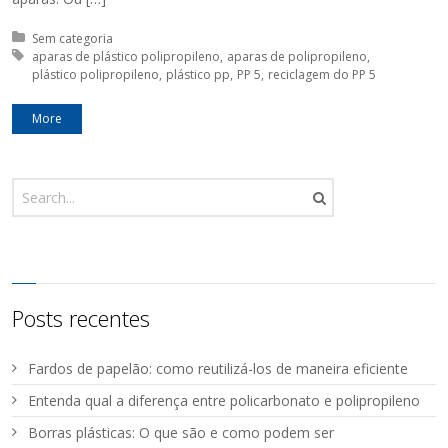
Posted in:
Sem categoria
Tagged with:
aparas de plástico polipropileno
aparas de polipropileno
plástico polipropileno
plástico pp
PP 5
reciclagem do PP 5
More
Posts recentes
Fardos de papelão: como reutilizá-los de maneira eficiente
Entenda qual a diferença entre policarbonato e polipropileno
Borras plásticas: O que são e como podem ser