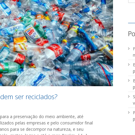
Po
F
m
E
p
B
odem ser reciclados?
S
v
P
 para a preservação do meio ambiente, até
p
ilizados pelas empresas e pelo consumidor final
 anos para se decompor na natureza, e seu