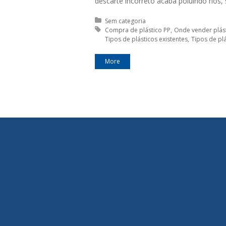
descarte incorreto acaba poluindo rios,
Posted in:
Sem categoria
Tagged with:
Compra de plástico PP
Onde vender plást
Tipos de plásticos existentes
Tipos de plá
More