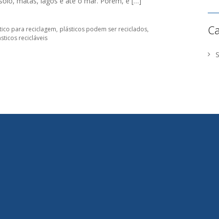
 solo, matas, lagos e até o mar. Porém, é […]
Ca
ico para reciclagem
plásticos podem ser reciclados
sticos recicláveis