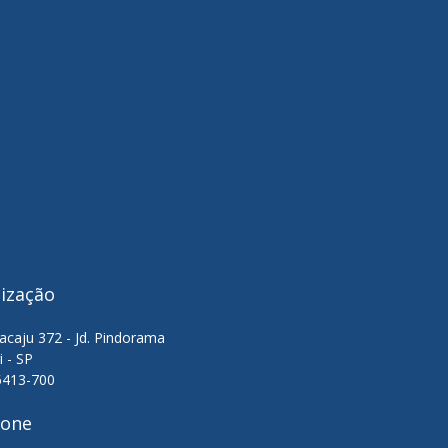
lização
acaju 372 - Jd. Pindorama
i - SP
6413-700
fone