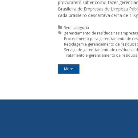
procurarem saber como fazer gerencia
Brasileira de Empresas de Limpeza Públ
cada brasileiro descartava cerca de 1 Kg
Posted in:
Sem categoria
Tagged with:
gerenciamento de resíduos nas empresas
Procedimento para gerenciamento de res
Reciclagem e gerenciamento de resíduos 
Serviço de gerenciamento de resíduos ind
Tratamento e gerenciamento de resíduos 
More