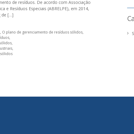
mento de resíduos. De acordo com Associação
ica e Resíduos Especiais (ABRELPE), em 2014,
 de […]
Ca
O plano de gerenciamento de resíduos sólidos
íduos
sólidos
ustriais
sólidos