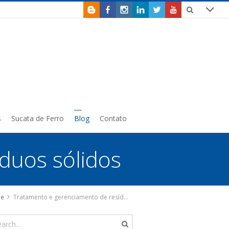
s
Sucata de Ferro
Blog
Contato
duos sólidos
e
Tratamento e gerenciamento de resíduos sólidos