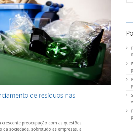
Po
F
m
E
p
B
nciamento de resíduos nas
S
v
P
p
a crescente preocupação com as questões
s da sociedade, sobretudo as empresas, a