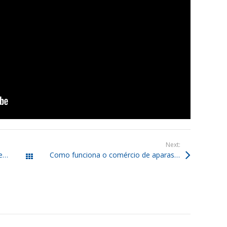
Next:
Reaproveitamento de aparas de papel: saiba o que é e como fazer
Como funciona o comércio de aparas de papelão no Brasil?
Todos os posts