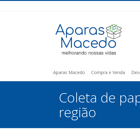
Aparas Macedo
Compra e Venda
Des
Coleta de pa
região
You are here: