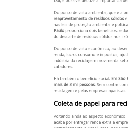
Daí, é possível deduzir a importância de
Do ponto de vista ambiental, que é a pr
reaproveitamento de resíduos sólidos
é 
nas leis de proteção ambiental e polític
Paulo
proporciona dois benefícios: redu
do descarte de resíduos sólidos nos lix
Do ponto de vista econômico, ao desen
renda, lucro, consumo e impostos, ajud
indústria da reciclagem movimenta se
catadores.
Há também o benefício social.
Em São P
mais de 3 mil pessoas
. Sem contar com 
reciclagem e pelas empresas aparistas.
Coleta de papel para rec
Voltando ainda ao aspecto econômico, va
acaba por entregar renda extra a empr