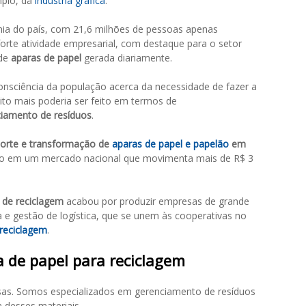
mplo, da
indústria gráfica
.
mia do país, com 21,6 milhões de pessoas apenas
forte atividade empresarial, com destaque para o setor
 de
aparas de papel
gerada diariamente.
consciência da população acerca da necessidade de fazer a
to mais poderia ser feito em termos de
ciamento de resíduos
.
porte e transformação de
aparas de papel e papelão
em
ção em um mercado nacional que movimenta mais de R$ 3
de reciclagem
acabou por produzir empresas de grande
 e gestão de logística, que se unem às cooperativas no
 reciclagem
.
a de papel para reciclagem
s. Somos especializados em gerenciamento de resíduos
 desses materiais.