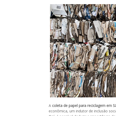
A
coleta de papel para reciclagem em S
econômica, um indutor de inclusão soci