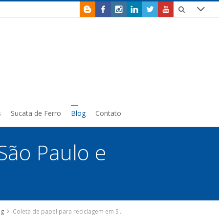
s
Sucata de Ferro
Blog
Contato
São Paulo e
og
Coleta de papel para reciclagem em São Paulo e região