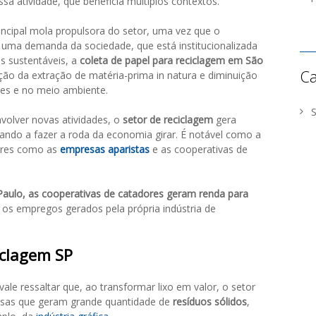
ssa atividade, que beneficia múltiplos contextos.
incipal mola propulsora do setor, uma vez que o
uma demanda da sociedade, que está institucionalizada
as sustentáveis, a
coleta de papel para reciclagem em São
Ca
ção da extração de matéria-prima in natura e diminuição
ões e no meio ambiente.
volver novas atividades, o
setor de reciclagem
gera
ando a fazer a roda da economia girar. É notável como a
tores como as
empresas aparistas
e as cooperativas de
aulo, as cooperativas de catadores geram renda para
os empregos gerados pela própria indústria de
iclagem SP
le ressaltar que, ao transformar lixo em valor, o setor
esas que geram grande quantidade de
resíduos sólidos
,