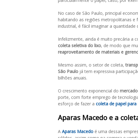
particularmente o papel, caso, por exe
No caso de São Paulo, principal econo
habitando as regiões metropolitanas e 
industrial, é fácil imaginar a quantidade
Infelizmente, ainda é muito precária a 
coleta seletiva do lixo
, de modo que mui
reaproveitamento de materiais e geren
Mesmo assim, o setor de coleta,
trans
São Paulo
já tem expressiva participa
bilhões anuais.
O crescimento exponencial do
mercado 
porte, com forte emprego de tecnologia
esforço de fazer a
coleta de papel para
Aparas Macedo e a colet
A
Aparas Macedo
é uma dessas empresa
sólidos, assim como na compra e venda