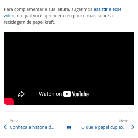
Para complementar a sua leitura, sugerimos
assistir a esse
vídeo
, no qual você aprenderá um pouco mais sobre a
reciclagem de papel kraft
.
Prev:
Next:
Conheça a história da coleta de papel para reciclagem no Brasil
O que é papel duplex? Ele é sustentável e pode ser reciclado?
Todos os posts