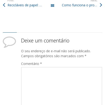
Prev:
Next:
Recicláveis de papel: Como ficar em dia com a legislação ambiental?
Como funciona o processo de reciclagem da sucata ferrosa?
Todos os posts
Deixe um comentário
O seu endereço de e-mail não será publicado.
Campos obrigatórios são marcados com
*
Comentário
*