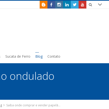
s
Sucata de Ferro
Blog
Contato
ão ondulado
og
Saiba onde comprar e vender papelão ondulado na Grande SP!