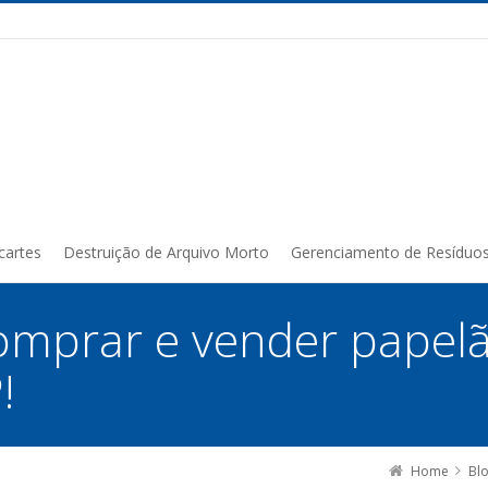
cartes
Destruição de Arquivo Morto
Gerenciamento de Resíduo
omprar e vender papel
!
Home
Bl