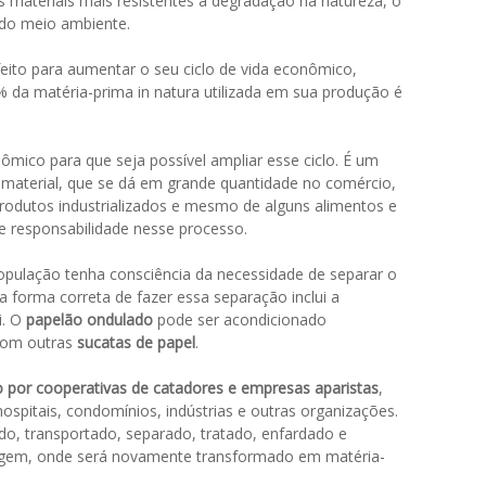
s materiais mais resistentes à degradação na natureza, o
 do meio ambiente.
feito para aumentar o seu ciclo de vida econômico,
 da matéria-prima in natura utilizada em sua produção é
ômico para que seja possível ampliar esse ciclo. É um
 material, que se dá em grande quantidade no comércio,
rodutos industrializados e mesmo de alguns alimentos e
 responsabilidade nesse processo.
opulação tenha consciência da necessidade de separar o
, a forma correta de fazer essa separação inclui a
i. O
papelão ondulado
pode ser acondicionado
 com outras
sucatas de papel
.
o por cooperativas de catadores e empresas aparistas
,
spitais, condomínios, indústrias e outras organizações.
o, transportado, separado, tratado, enfardado e
lagem, onde será novamente transformado em matéria-