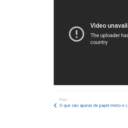
Prev:
O que são 