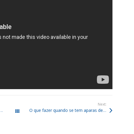
Next:
aparas de papel misto e como podem ser recicladas?
O que fazer quando se tem aparas de papel branco para reciclar?
Todos os posts