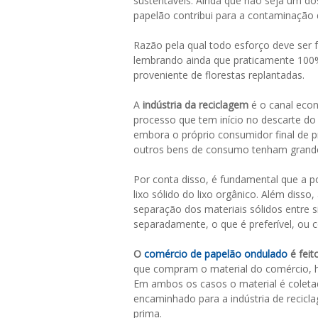
sustentáveis. Ainda que não seja um do
papelão contribui para a contaminação
Razão pela qual todo esforço deve ser 
lembrando ainda que praticamente 100%
proveniente de florestas replantadas.
A
indústria da reciclagem
é o canal econ
processo que tem início no descarte do
embora o próprio consumidor final de p
outros bens de consumo tenham grande
Por conta disso, é fundamental que a p
lixo sólido do lixo orgânico. Além disso
separação dos materiais sólidos entre s
separadamente, o que é preferível, ou
O
comércio de papelão ondulado
é feit
que compram o material do comércio, ho
Em ambos os casos o material é coletad
encaminhado para a indústria de recic
prima.