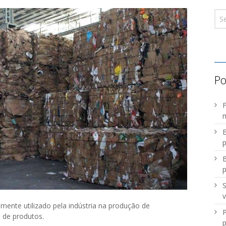
Po
F
m
E
p
B
S
v
mente utilizado pela indústria na produção de
P
 de produtos.
p