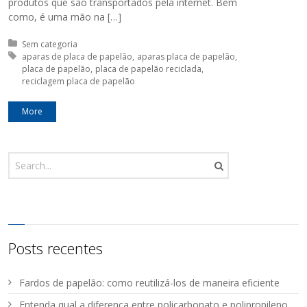
produtos que são transportados pela internet. Bem
como, é uma mão na […]
Posted in:
Sem categoria
Tagged with:
aparas de placa de papelão
aparas placa de papelão
placa de papelão
placa de papelão reciclada
reciclagem placa de papelão
More
Posts recentes
Fardos de papelão: como reutilizá-los de maneira eficiente
Entenda qual a diferença entre policarbonato e polipropileno