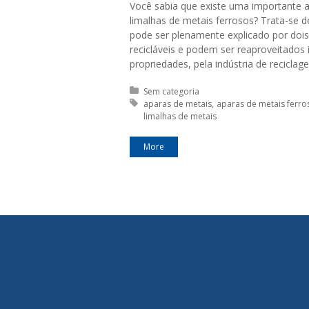
Você sabia que existe uma importante a
limalhas de metais ferrosos? Trata-se 
pode ser plenamente explicado por doi
recicláveis e podem ser reaproveitados
propriedades, pela indústria de reciclage
Posted in:
Sem categoria
Tagged with:
aparas de metais
aparas de metais ferro
limalhas de metais
More