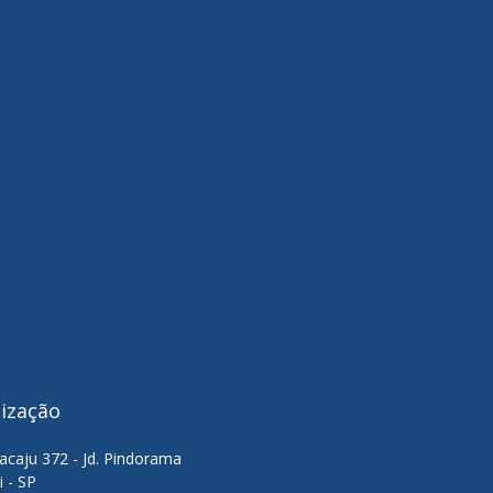
lização
acaju 372 - Jd. Pindorama
i - SP