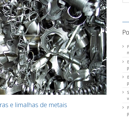
Po
F
m
E
p
B
S
v
ras e limalhas de metais
P
p