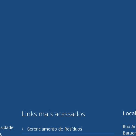
Links mais acessados
Loca
Rua Ar
ssidade
Gerenciamento de Resíduos
Baruer
a,