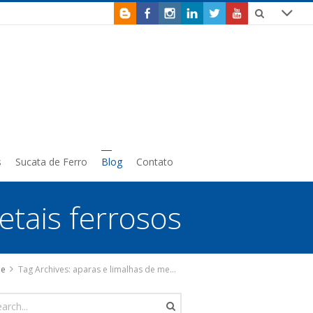
s
Sucata de Ferro
Blog
Contato
etais ferrosos
e
Tag Archives: aparas e limalhas de metais ferrosos