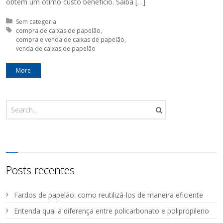
obtém um ótimo custo benefício. Saiba […]
Posted in:
Sem categoria
Tagged with:
compra de caixas de papelão
compra e venda de caixas de papelão
venda de caixas de papelão
More
Posts recentes
Fardos de papelão: como reutilizá-los de maneira eficiente
Entenda qual a diferença entre policarbonato e polipropileno