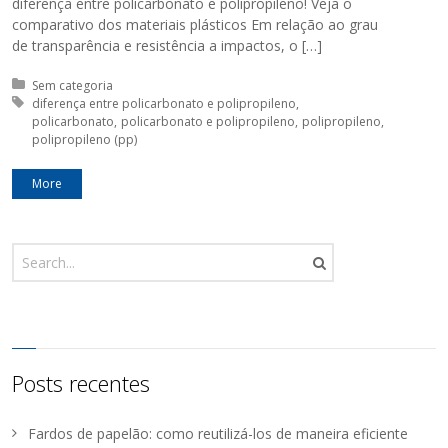
diferença entre policarbonato e polipropileno! Veja o
comparativo dos materiais plásticos Em relação ao grau
de transparência e resistência a impactos, o […]
Posted in:
Sem categoria
Tagged with:
diferença entre policarbonato e polipropileno
policarbonato
policarbonato e polipropileno
polipropileno
polipropileno (pp)
More
Posts recentes
Fardos de papelão: como reutilizá-los de maneira eficiente