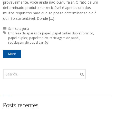
provavelmente, você ainda não ouviu falar. O fato de um
determinado produto ser reciclável é apenas um dos
muitos requisitos para que se possa determinar se ele é
ou não sustentável. Donde […]
Posted in:
Sem categoria
Tagged with:
Empresa de aparas de papel
papel cartão duplex branco
papel duplex
papel triplex
reciclagem de papel
reciclagem de papel cartão
More
Posts recentes