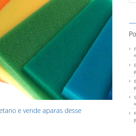
Po
F
m
E
p
B
S
v
etano e vende aparas desse
P
p