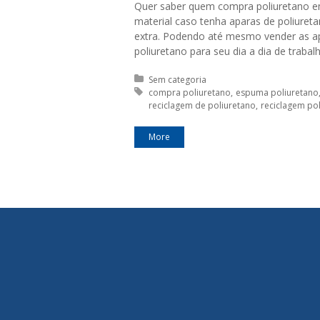
Quer saber quem compra poliuretano em
material caso tenha aparas de poliure
extra. Podendo até mesmo vender as a
poliuretano para seu dia a dia de traba
Posted in:
Sem categoria
Tagged with:
compra poliuretano
espuma poliuretano
reciclagem de poliuretano
reciclagem po
More