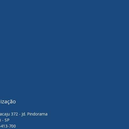
lização
acaju 372 - Jd. Pindorama
i - SP
6413-700