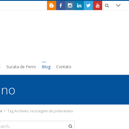
s
Sucata de Ferro
Blog
Contato
ano
e
Tag Archives: reciclagem de poliuretano