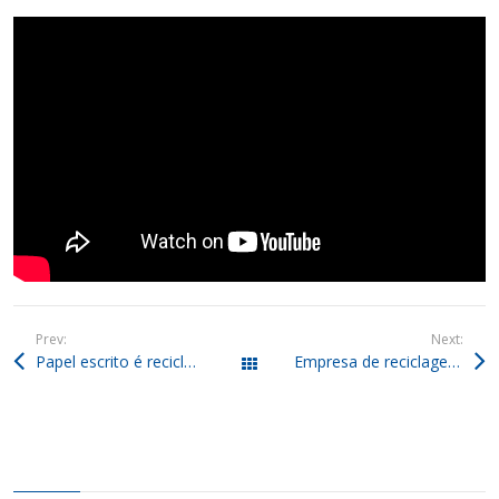
Prev:
Next:
Papel escrito é reciclável? Tudo que você precisa saber agora!
Empresa de reciclagem de ferro: o que é e por que é importante?
Todos os posts