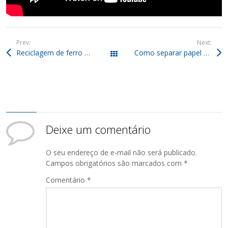
Prev:
Next:
Reciclagem de ferro e aço: qual a sua história, na prática?
Como separar papel para reciclagem de forma correta e sem perdas?
Todos os posts
Deixe um comentário
O seu endereço de e-mail não será publicado.
Campos obrigatórios são marcados com
*
Comentário
*