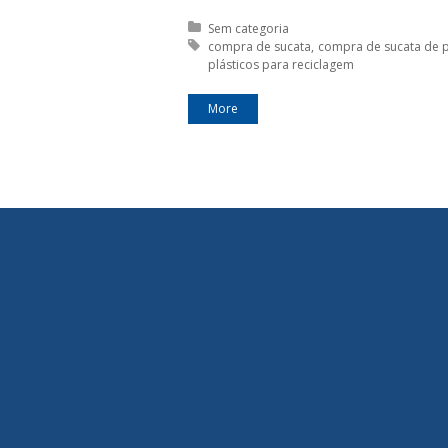
Posted in:
Sem categoria
Tagged with:
compra de sucata
compra de sucata de p
plásticos para reciclagem
More