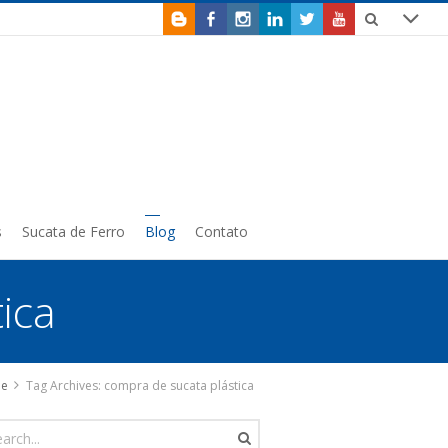
s
Sucata de Ferro
Blog
Contato
ica
e
Tag Archives: compra de sucata plástica