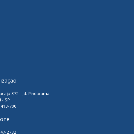
lização
acaju 372 - Jd. Pindorama
i - SP
6413-700
fone
247-2732