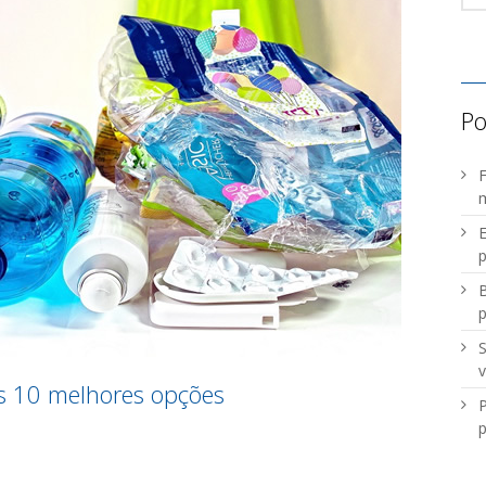
Po
F
m
E
p
B
S
v
as 10 melhores opções
P
p