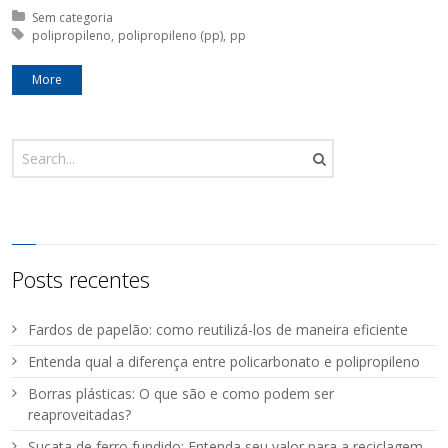
Posted in:
Sem categoria
Tagged with:
polipropileno
polipropileno (pp)
pp
More
Posts recentes
Fardos de papelão: como reutilizá-los de maneira eficiente
Entenda qual a diferença entre policarbonato e polipropileno
Borras plásticas: O que são e como podem ser
reaproveitadas?
Sucata de ferro fundido: Entenda seu valor para a reciclagem